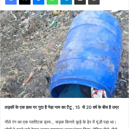
लड़की के एक हाथ पर गुदा है नेहा नाम का टैटू , 15 से 20 वर्ष के बीच है उम्र
नीले रंग का एक प्लास्टिक ड्रम… सड़क किनारे कूड़े के ढेर में यूं ही पड़ा था।