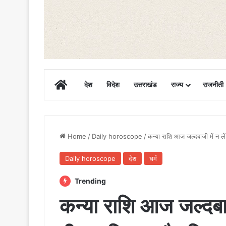
Home
देश
विदेश
उत्तराखंड
राज्य
राजनीती
Home
/
Daily horoscope
/
कन्या राशि आज जल्दबाजी में न ले
Daily horoscope
देश
धर्म
Trending
कन्या राशि आज जल्दबाज