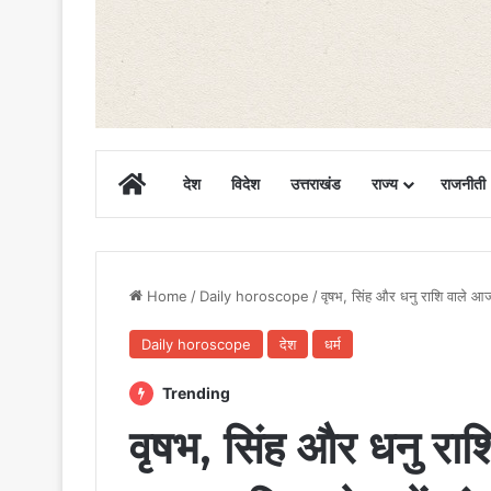
Home
देश
विदेश
उत्तराखंड
राज्य
राजनीती
Home
/
Daily horoscope
/
वृषभ, सिंह और धनु राशि वाले आज 
Daily horoscope
देश
धर्म
Trending
वृषभ, सिंह और धनु राश