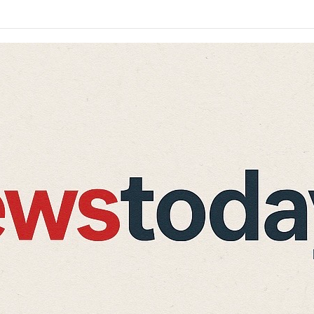
े किनारे छोड़ गया नवजात, ग्रामीणों की सूझबूझ से बची मासूम की जान