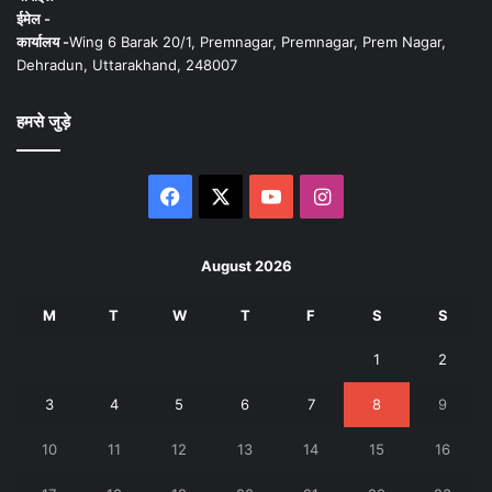
ईमेल -
कार्यालय -
Wing 6 Barak 20/1, Premnagar, Premnagar, Prem Nagar,
Dehradun, Uttarakhand, 248007
हमसे जुड़े
Facebook
X
YouTube
Instagram
August 2026
M
T
W
T
F
S
S
1
2
3
4
5
6
7
8
9
10
11
12
13
14
15
16