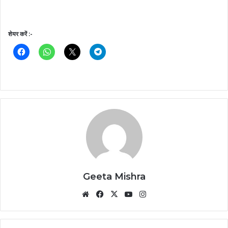
शेयर करें :-
Geeta Mishra
Website
Facebook
X
YouTube
Instagram