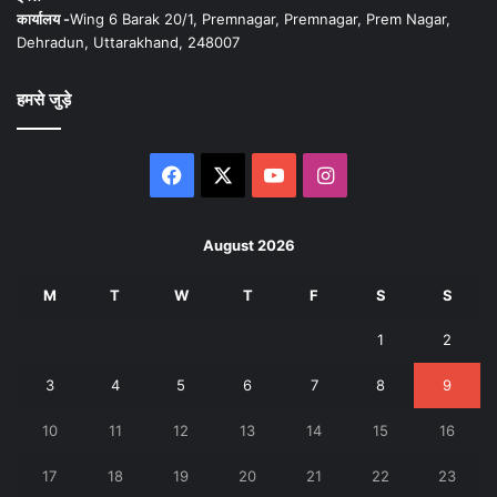
कार्यालय -
Wing 6 Barak 20/1, Premnagar, Premnagar, Prem Nagar,
Dehradun, Uttarakhand, 248007
हमसे जुड़े
Facebook
X
YouTube
Instagram
August 2026
M
T
W
T
F
S
S
1
2
3
4
5
6
7
8
9
10
11
12
13
14
15
16
17
18
19
20
21
22
23