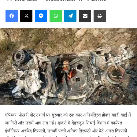
Facebook
X
Messenger
WhatsApp
Telegram
Share via Email
Print
गोपेश्वर-पोखरी मोटर मार्ग पर गुरुवार को एक कार अनियंत्रित होकर गहरी खाई में
जा गिरी और उसमें आग लग गई। हादसे में देहरादून सिंचाई विभाग में कार्यरत
इंजीनियर अरविंद त्रिपाठी, उनकी पत्नी अनिता त्रिपाठी और बेटे अनंत त्रिपाठी