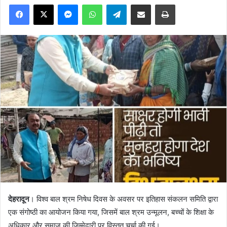
Facebook
X
Messenger
WhatsApp
Telegram
Share via Email
Print
देहरादून
। विश्व बाल श्रम निषेध दिवस के अवसर पर इतिहास संकलन समिति द्वारा
एक संगोष्ठी का आयोजन किया गया, जिसमें बाल श्रम उन्मूलन, बच्चों के शिक्षा के
अधिकार और समाज की जिम्मेदारी पर विस्तृत चर्चा की गई।