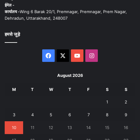
ईमेल -
कार्यालय -
Wing 6 Barak 20/1, Premnagar, Premnagar, Prem Nagar,
Dehradun, Uttarakhand, 248007
हमसे जुड़े
Facebook
X
YouTube
Instagram
August 2026
M
T
W
T
F
S
S
1
2
3
4
5
6
7
8
9
10
11
12
13
14
15
16