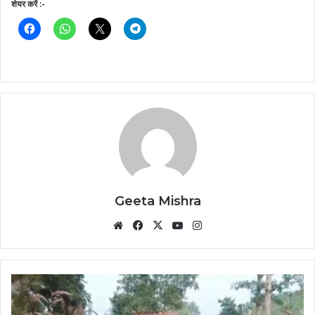
शेयर करें :-
Geeta Mishra
Website
Facebook
X
YouTube
Instagram