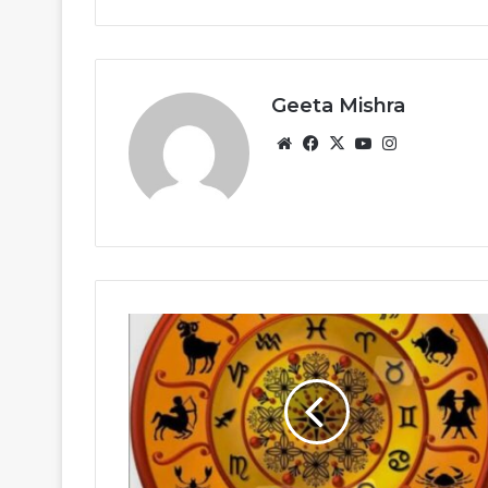
Geeta Mishra
Website
Facebook
X
YouTube
Instagram