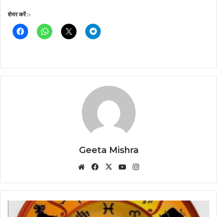
शेयर करें :-
Geeta Mishra
Website
Facebook
X
YouTube
Instagram