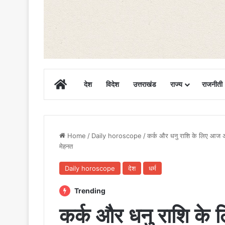
Home
देश
विदेश
उत्तराखंड
राज्य
राजनीती
Home
/
Daily horoscope
/
कर्क और धनु राशि के लिए आज अधू
मेहनत
Daily horoscope
देश
धर्म
Trending
कर्क और धनु राशि के ल