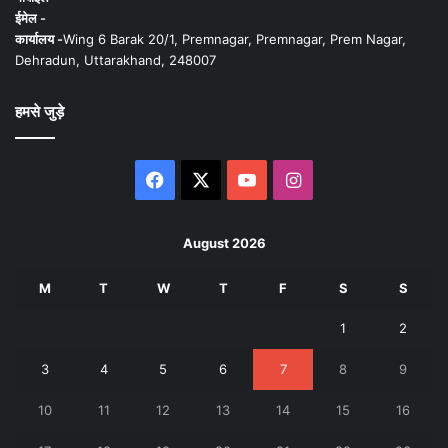
ईमेल -
कार्यालय -
Wing 6 Barak 20/1, Premnagar, Premnagar, Prem Nagar,
Dehradun, Uttarakhand, 248007
हमसे जुड़े
Facebook
X
YouTube
Instagram
August 2026
M
T
W
T
F
S
S
1
2
3
4
5
6
7
8
9
10
11
12
13
14
15
16