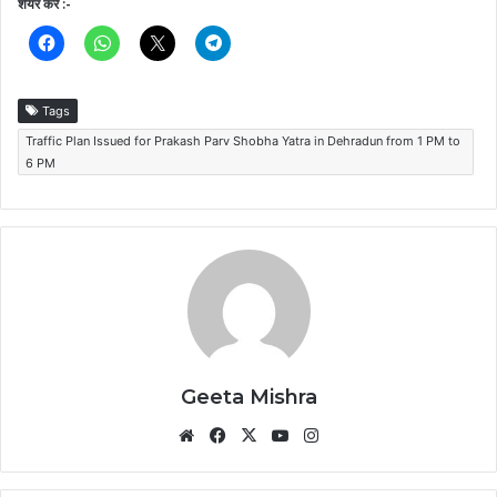
शेयर करें :-
Tags
Traffic Plan Issued for Prakash Parv Shobha Yatra in Dehradun from 1 PM to
6 PM
Geeta Mishra
Website
Facebook
X
YouTube
Instagram