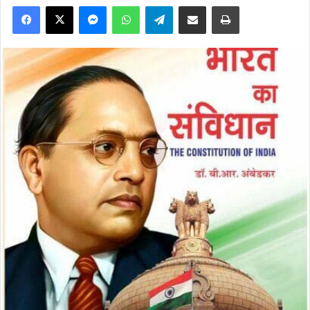
Facebook
X
Messenger
WhatsApp
Telegram
Share via Email
Print