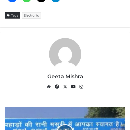
Tags
Electronic
Geeta Mishra
Website
Facebook
X
YouTube
Instagram