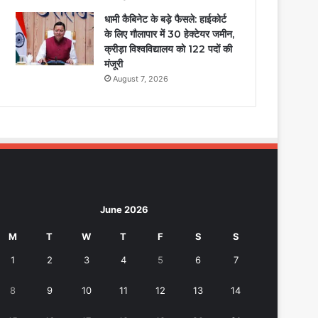
धामी कैबिनेट के बड़े फैसले: हाईकोर्ट
के लिए गौलापार में 30 हेक्टेयर जमीन,
क्रीड़ा विश्वविद्यालय को 122 पदों की
मंजूरी
August 7, 2026
June 2026
M
T
W
T
F
S
S
1
2
3
4
5
6
7
8
9
10
11
12
13
14