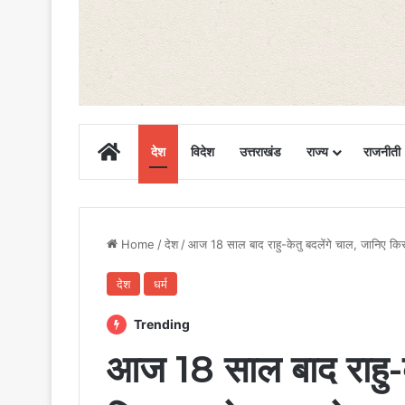
Home
देश
विदेश
उत्तराखंड
राज्य
राजनीती
Home
/
देश
/
आज 18 साल बाद राहु-केतु बदलेंगे चाल, जानिए कि
देश
धर्म
Trending
आज 18 साल बाद राहु-क