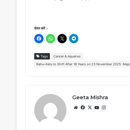
शेयर करें :-
Tags
Cancer & Aquarius
Rahu–Ketu to Shift After 18 Years on 23 November 2025: Major
Geeta Mishra
Website
Facebook
X
YouTube
Instagram