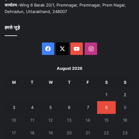
कार्यालय -
Wing 6 Barak 20/1, Premnagar, Premnagar, Prem Nagar,
Dehradun, Uttarakhand, 248007
हमसे जुड़े
Facebook
X
YouTube
Instagram
August 2026
M
T
W
T
F
S
S
1
2
3
4
5
6
7
8
9
10
11
12
13
14
15
16
17
18
19
20
21
22
23