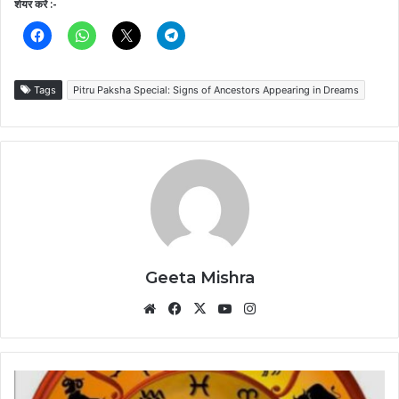
शेयर करें :-
Tags
Pitru Paksha Special: Signs of Ancestors Appearing in Dreams
Geeta Mishra
Website
Facebook
X
YouTube
Instagram