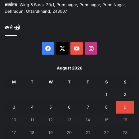
कार्यालय -
Wing 6 Barak 20/1, Premnagar, Premnagar, Prem Nagar,
Dehradun, Uttarakhand, 248007
हमसे जुड़े
Facebook
X
YouTube
Instagram
August 2026
M
T
W
T
F
S
S
1
2
3
4
5
6
7
8
9
10
11
12
13
14
15
16
17
18
19
20
21
22
23