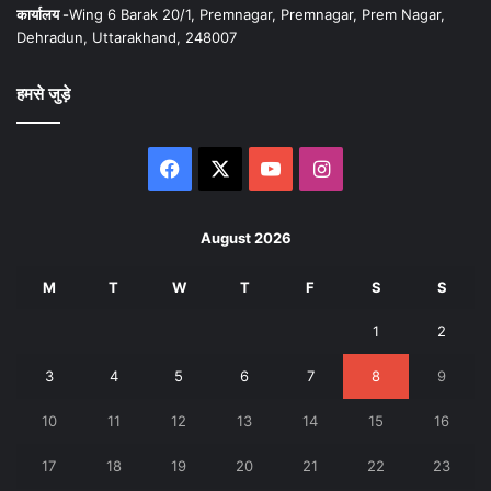
कार्यालय -
Wing 6 Barak 20/1, Premnagar, Premnagar, Prem Nagar,
Dehradun, Uttarakhand, 248007
हमसे जुड़े
Facebook
X
YouTube
Instagram
August 2026
M
T
W
T
F
S
S
1
2
3
4
5
6
7
8
9
10
11
12
13
14
15
16
17
18
19
20
21
22
23