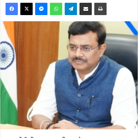
Facebook
X
Messenger
WhatsApp
Telegram
Share via Email
Print