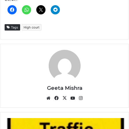
Tags
High court
Geeta Mishra
Website
Facebook
X
YouTube
Instagram