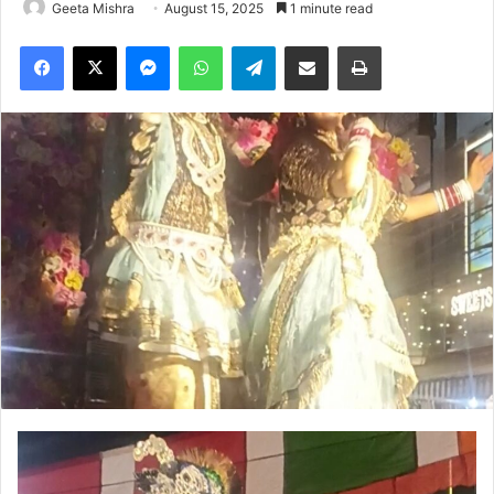
Geeta Mishra
August 15, 2025
1 minute read
Facebook
X
Messenger
WhatsApp
Telegram
Share via Email
Print