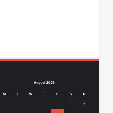
August 2026
M
T
W
T
F
S
S
1
2