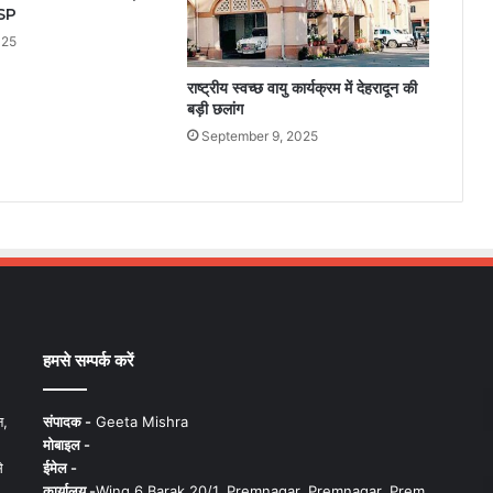
NSP
025
राष्ट्रीय स्वच्छ वायु कार्यक्रम में देहरादून की
बड़ी छलांग
September 9, 2025
हमसे सम्पर्क करें
न,
संपादक -
Geeta Mishra
मोबाइल -
े
ईमेल -
कार्यालय -
Wing 6 Barak 20/1, Premnagar, Premnagar, Prem