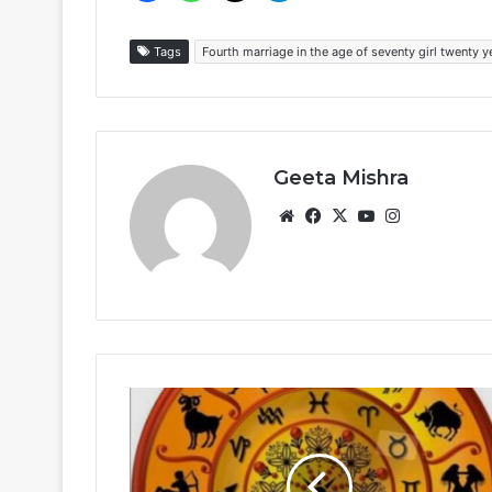
Tags
Fourth marriage in the age of seventy girl twenty y
Geeta Mishra
Website
Facebook
X
YouTube
Instagram