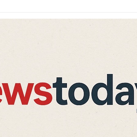
े किनारे छोड़ गया नवजात, ग्रामीणों की सूझबूझ से बची मासूम की जान