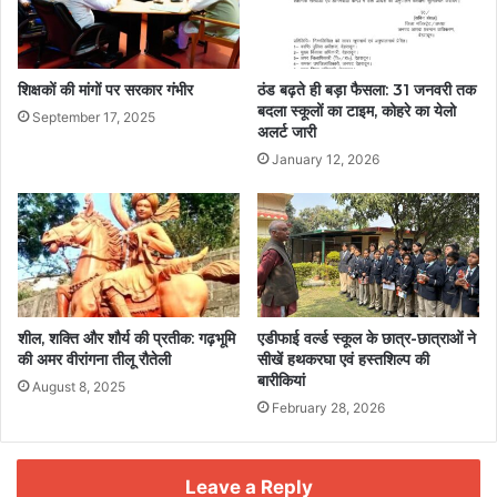
शिक्षकों की मांगों पर सरकार गंभीर
ठंड बढ़ते ही बड़ा फैसला: 31 जनवरी तक
बदला स्कूलों का टाइम, कोहरे का येलो
September 17, 2025
अलर्ट जारी
January 12, 2026
शील, शक्ति और शौर्य की प्रतीक: गढ़भूमि
एडीफाई वर्ल्ड स्कूल के छात्र-छात्राओं ने
की अमर वीरांगना तीलू रौतेली
सीखें हथकरघा एवं हस्तशिल्प की
बारीकियां
August 8, 2025
February 28, 2026
Leave a Reply