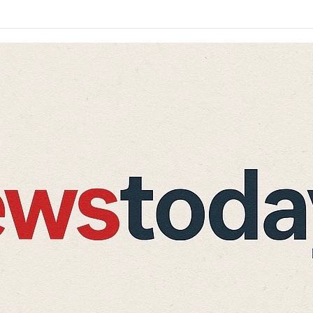
े किनारे छोड़ गया नवजात, ग्रामीणों की सूझबूझ से बची मासूम की जान