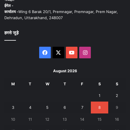
ईमेल -
कार्यालय -
Wing 6 Barak 20/1, Premnagar, Premnagar, Prem Nagar,
Dehradun, Uttarakhand, 248007
हमसे जुड़े
Facebook
X
YouTube
Instagram
August 2026
M
T
W
T
F
S
S
1
2
3
4
5
6
7
8
9
10
11
12
13
14
15
16