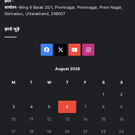
ईमेल -
कार्यालय -
Wing 6 Barak 20/1, Premnagar, Premnagar, Prem Nagar,
Dehradun, Uttarakhand, 248007
हमसे जुड़े
Facebook
X
YouTube
Instagram
August 2026
M
T
W
T
F
S
S
1
2
3
4
5
6
7
8
9
10
11
12
13
14
15
16
17
18
19
20
21
22
23