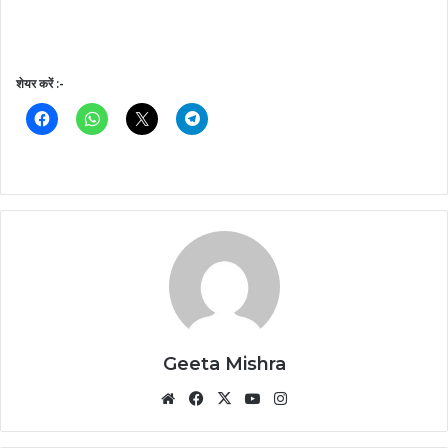
शेयर करें :-
Geeta Mishra
Website
Facebook
X
YouTube
Instagram