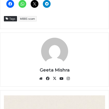
Tags
MBBS scam
Geeta Mishra
Website
Facebook
X
YouTube
Instagram