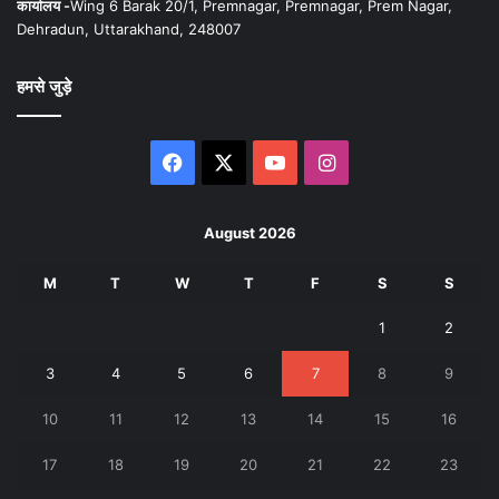
कार्यालय -
Wing 6 Barak 20/1, Premnagar, Premnagar, Prem Nagar,
Dehradun, Uttarakhand, 248007
हमसे जुड़े
Facebook
X
YouTube
Instagram
August 2026
M
T
W
T
F
S
S
1
2
3
4
5
6
7
8
9
10
11
12
13
14
15
16
17
18
19
20
21
22
23