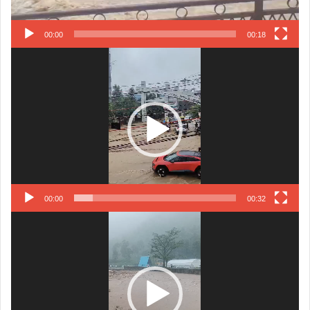
00:00
00:18
Video
Player
00:00
00:32
Video
Player